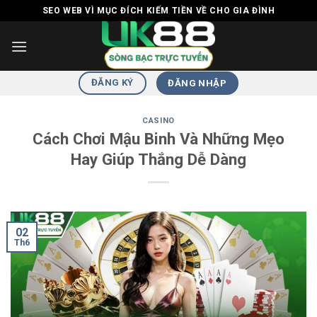
Bỏ
SEO WEB VÌ MỤC ĐÍCH KIẾM TIỀN VỀ CHO GIA ĐÌNH
qua
nội
dung
ĐĂNG KÝ
ĐĂNG NHẬP
CASINO
Cách Chơi Mậu Binh Và Những Mẹo
Hay Giúp Thắng Dễ Dàng
02
Th6