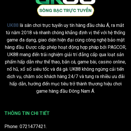
UK88
là sân chơi trực tuyến uy tín hàng đầu châu Á, ra mắt
từ năm 2018 và nhanh chóng khẳng định vị thế với hệ thống
game đa dạng, giao diện hiện đại cùng công nghệ bảo mật
hàng đầu. Được cấp phép hoạt động hợp pháp bởi PAGCOR,
UK88 mang đến trải nghiệm giải trí đẳng cấp qua loạt sản
phẩm hấp dẫn như thể thao, bắn cá, game bài, casino online,
nổ hũ, xổ số siêu tốc và đá gà. UK88 không ngừng cải tiến
dịch vụ, chăm sóc khách hàng 24/7 và tung ra nhiều ưu đãi
hấp dẫn, hướng đến mục tiêu trở thành thương hiệu chơi
game hàng đầu Đông Nam Á.
THÔNG TIN CHI TIẾT
Phone: 0721477421.