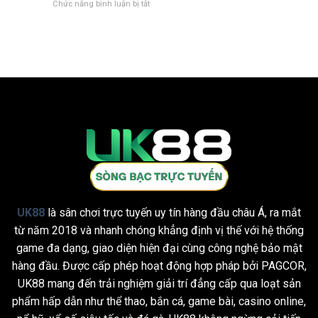
ở
Chức năng bình luận bị tắt
Trải
Đánh
Hiểu
Cách
Nghiệm
Con
Chơi
Cực
Đề
Baccarat
Sung
Gì
Hiệu
Nhận
Trúng
Quả
Quà
Lớn
Được
Mỏi
Đút
Tay
Kết
Trong
Giới
Thần
Bài
UK88
là sân chơi trực tuyến uy tín hàng đầu châu Á, ra mắt
từ năm 2018 và nhanh chóng khẳng định vị thế với hệ thống
game đa dạng, giao diện hiện đại cùng công nghệ bảo mật
hàng đầu. Được cấp phép hoạt động hợp pháp bởi PAGCOR,
UK88 mang đến trải nghiệm giải trí đẳng cấp qua loạt sản
phẩm hấp dẫn như thể thao, bắn cá, game bài, casino online,