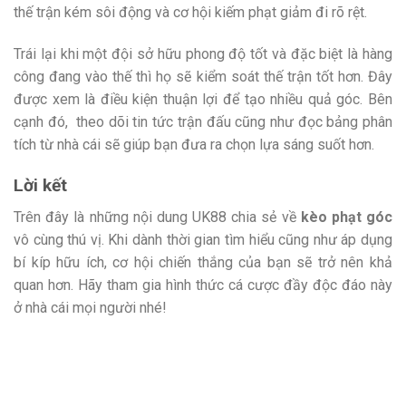
thế trận kém sôi động và cơ hội kiếm phạt giảm đi rõ rệt.
Trái lại khi một đội sở hữu phong độ tốt và đặc biệt là hàng
công đang vào thế thì họ sẽ kiểm soát thế trận tốt hơn. Đây
được xem là điều kiện thuận lợi để tạo nhiều quả góc. Bên
cạnh đó, theo dõi tin tức trận đấu cũng như đọc bảng phân
tích từ nhà cái sẽ giúp bạn đưa ra chọn lựa sáng suốt hơn.
Lời kết
Trên đây là những nội dung UK88 chia sẻ về
kèo phạt góc
vô cùng thú vị. Khi dành thời gian tìm hiểu cũng như áp dụng
bí kíp hữu ích, cơ hội chiến thắng của bạn sẽ trở nên khả
quan hơn. Hãy tham gia hình thức cá cược đầy độc đáo này
ở nhà cái mọi người nhé!