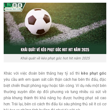
Khái quát về kèo phạt góc hot hit năm 2025
Khác với việc đoán bên thắng hay tỷ số thì
kèo phạt góc
yêu cầu anh em quan sát cẩn thận cách hai bên thi đấu, đặc
biệt chiến thuật phòng ngự hoặc tấn công. Ví dụ nếu một bên
thường xuyên dồn ép đối phương và tung nhiều cú sút về
phía khung thành thì khả năng họ được hưởng phạt sẽ cao
hơn. Trái lại, bên có cách thi đấu lùi sâu phòng thủ sẽ ít có cơ